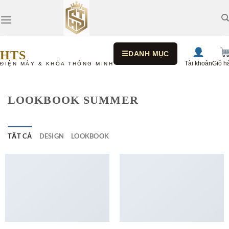
Bỏ
qua
nội
dung
HTS
☰
DANH MỤC
Tài khoản
Giỏ h
ĐIỆN MÁY & KHÓA THÔNG MINH
LOOKBOOK SUMMER
TẤT CẢ
DESIGN
LOOKBOOK