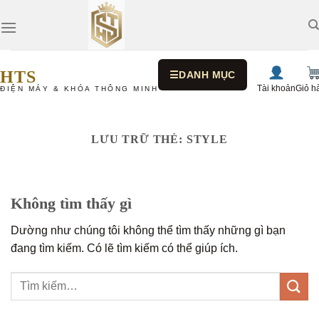
Bỏ
qua
nội
dung
HTS
☰
DANH MỤC
Tài khoản
Giỏ h
ĐIỆN MÁY & KHÓA THÔNG MINH
LƯU TRỮ THẺ:
STYLE
Không tìm thấy gì
Dường như chúng tôi không thể tìm thấy những gì bạn
đang tìm kiếm. Có lẽ tìm kiếm có thể giúp ích.